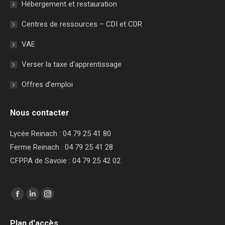
Hébergement et restauration
Centres de ressources – CDI et CDR
VAE
Verser la taxe d’apprentissage
Offres d’emploi
Nous contacter
Lycée Reinach : 04 79 25 41 80
Ferme Reinach : 04 79 25 41 28
CFPPA de Savoie : 04 79 25 42 02
Trouvez nous sur :
Facebook
LinkedIn
Instagram
page
page
page
Plan d'accès