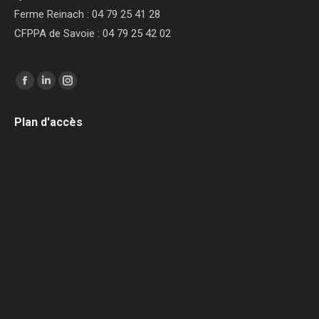
Ferme Reinach : 04 79 25 41 28
CFPPA de Savoie : 04 79 25 42 02
Trouvez nous sur :
Facebook
LinkedIn
Instagram
page
page
page
Plan d'accès
opens
opens
opens
in
in
in
new
new
new
window
window
window