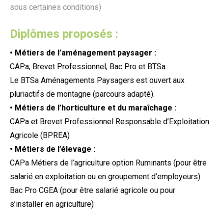
sous certaines conditions)
Diplômes proposés :
• Métier
s
de l’
am
énagement paysager :
CAPa, Br
evet
P
rofessionnel
, Bac Pro et BTSa
Le BTS
a
Aménagements Paysagers est ouvert aux
pluriactifs de montagne (parcours adapté).
• Métiers de l’horticulture
et du maraîchage
:
CAPa
et Brevet Professionnel Responsable d’Exploitation
Agricole
(BPREA)
• Métiers de l’élevage :
CAPa Métiers de l’agriculture
option Ruminants (pour être
salarié en exploitation ou en groupement d’employeurs)
Bac Pro CGEA (pour être salarié agricole ou pour
s’installer en agriculture)