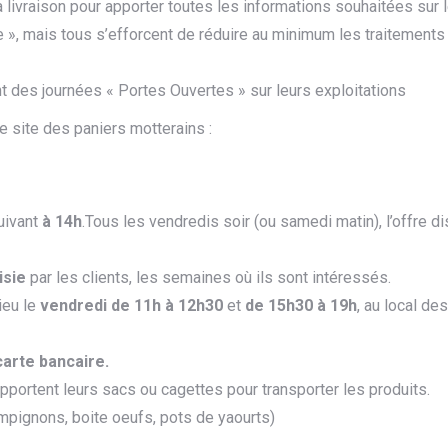
a livraison pour apporter toutes les informations souhaitées sur 
ique », mais tous s’efforcent de réduire au minimum les traitement
t des journées « Portes Ouvertes » sur leurs exploitations
e site des paniers motterains :
uivant
à 14h
.Tous les vendredis soir (ou samedi matin), l’offre 
isie
par les clients, les semaines où ils sont intéressés.
ieu le
vendredi de 11h à 12h30
et
de 15h30 à 19h
, au local de
arte bancaire.
portent leurs sacs ou cagettes pour transporter les produits.
pignons, boite oeufs, pots de yaourts)