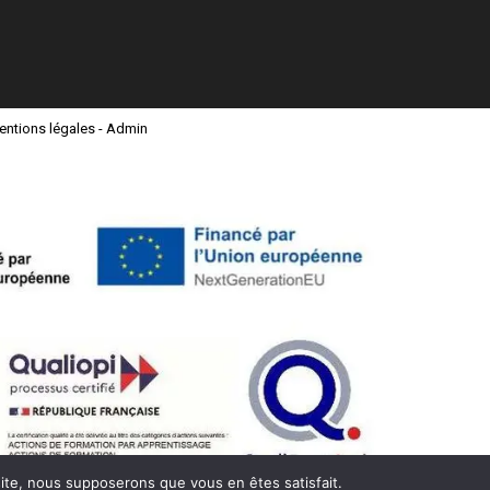
entions légales
-
Admin
 site, nous supposerons que vous en êtes satisfait.