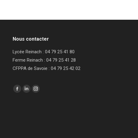
Nous contacter
Lycée Reinach : 04 79 25 41 80
Ferme Reinach : 04 79 25 41 28
CFPPA de Savoie : 04 79 25 42 02
Trouvez nous sur :
Facebook
LinkedIn
Instagram
page
page
page
opens
opens
opens
in
in
in
new
new
new
window
window
window