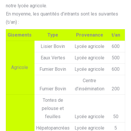
notre lycée agricole.
En moyenne, les quantités d’intrants sont les suivantes
(t/an) :
Gisements
Type
Provenance
t/an
Lisier Bovin
Lycée agricole
600
Eaux Vertes
Lycée agricole
500
Agricole
Fumier Bovin
Lycée agricole
600
Centre
Fumier Bovin
d’insémination
200
Tontes de
pelouse et
feuilles
Lycée agricole
50
Hépatopancréas
Lycée agricole
5