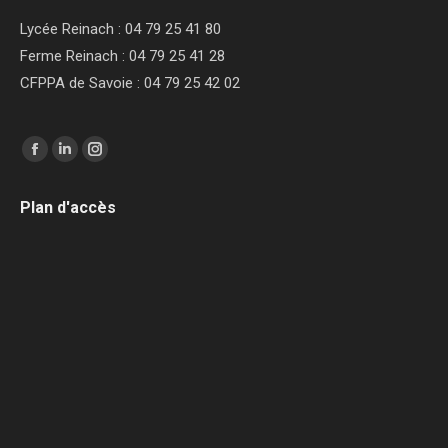
Lycée Reinach : 04 79 25 41 80
Ferme Reinach : 04 79 25 41 28
CFPPA de Savoie : 04 79 25 42 02
Trouvez nous sur :
Facebook
LinkedIn
Instagram
page
page
page
Plan d'accès
opens
opens
opens
in
in
in
new
new
new
window
window
window