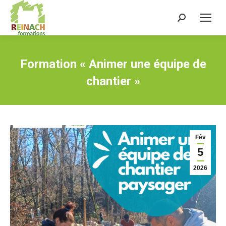
Recherche
:
Formation « Animer une équipe de
chantier »
Fév
5
2026