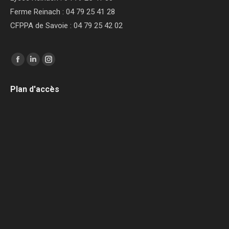
Ferme Reinach : 04 79 25 41 28
CFPPA de Savoie : 04 79 25 42 02
Trouvez nous sur :
Facebook
LinkedIn
Instagram
page
page
page
Plan d'accès
opens
opens
opens
in
in
in
new
new
new
window
window
window