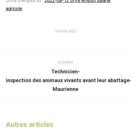
Offre d’emploi ici :
2022-08-12 offre emploi salarié
agricole
19 août 2022
Navigation
SUIVANT
article
Technicien-
Article
inspection des animaux vivants avant leur abattage
suivant
Maurienne
:
Autres articles