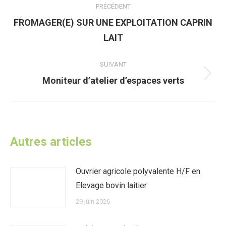
PRÉCÉDENT
article
FROMAGER(E) SUR UNE EXPLOITATION CAPRIN
Article
LAIT
précédent
:
SUIVANT
Article
Moniteur d’atelier d’espaces verts
suivant
:
Autres articles
Ouvrier agricole polyvalente H/F en
Elevage bovin laitier
29 juin 2026